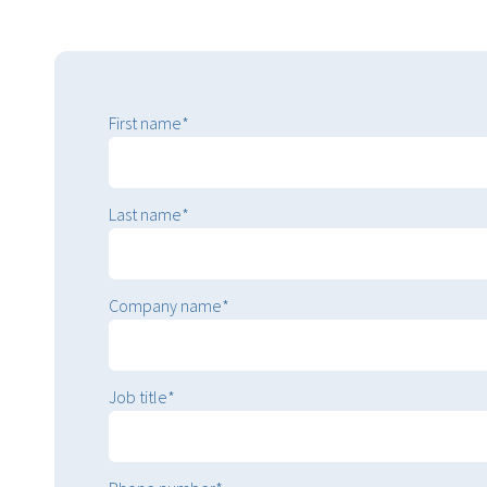
First name
*
Last name
*
Company name
*
Job title
*