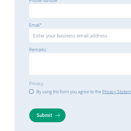
Phone number
*
Email
*
Remarks
Privacy:
By using this form you agree to the
Privacy State